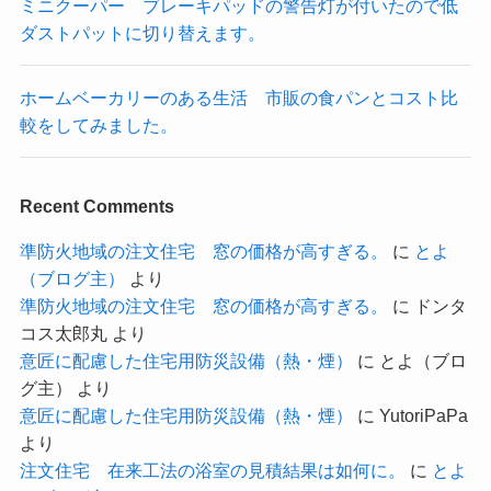
ミニクーパー ブレーキパッドの警告灯が付いたので低
ダストパットに切り替えます。
ホームベーカリーのある生活 市販の食パンとコスト比
較をしてみました。
Recent Comments
準防火地域の注文住宅 窓の価格が高すぎる。
に
とよ
（ブログ主）
より
準防火地域の注文住宅 窓の価格が高すぎる。
に
ドンタ
コス太郎丸
より
意匠に配慮した住宅用防災設備（熱・煙）
に
とよ（ブロ
グ主）
より
意匠に配慮した住宅用防災設備（熱・煙）
に
YutoriPaPa
より
注文住宅 在来工法の浴室の見積結果は如何に。
に
とよ