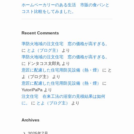
ホームベーカリーのある生活 市販の食パンと
コスト比較をしてみました。
Recent Comments
準防火地域の注文住宅 窓の価格が高すぎる。
に
とよ（ブログ主）
より
準防火地域の注文住宅 窓の価格が高すぎる。
に
ドンタコス太郎丸
より
意匠に配慮した住宅用防災設備（熱・煙）
に
と
よ（ブログ主）
より
意匠に配慮した住宅用防災設備（熱・煙）
に
YutoriPaPa
より
注文住宅 在来工法の浴室の見積結果は如何
に。
に
とよ（ブログ主）
より
Archives
2025年7月