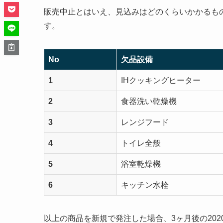
販売中止とはいえ、見込みはどのくらいかかるもの
す。
No
欠品設備
1
IHクッキングヒーター
2
食器洗い乾燥機
3
レンジフード
4
トイレ全般
5
浴室乾燥機
6
キッチン水栓
以上の商品を新規で発注した場合、3ヶ月後の20