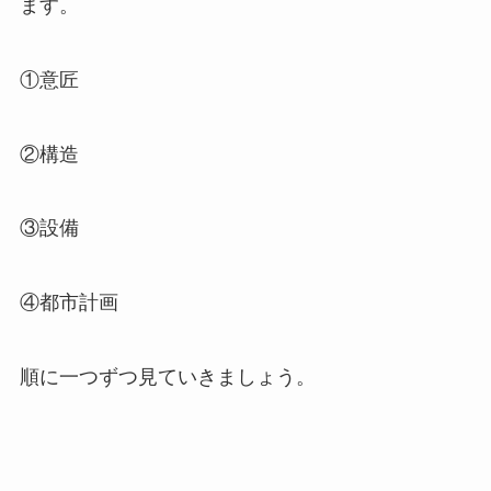
ます。
①意匠
②構造
③設備
④都市計画
順に一つずつ見ていきましょう。