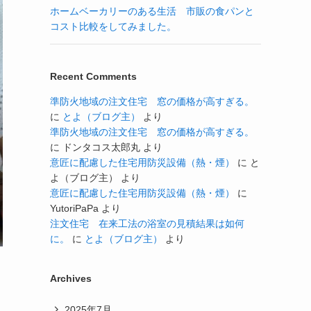
ホームベーカリーのある生活 市販の食パンと
コスト比較をしてみました。
Recent Comments
準防火地域の注文住宅 窓の価格が高すぎる。
に
とよ（ブログ主）
より
準防火地域の注文住宅 窓の価格が高すぎる。
に
ドンタコス太郎丸
より
意匠に配慮した住宅用防災設備（熱・煙）
に
と
よ（ブログ主）
より
意匠に配慮した住宅用防災設備（熱・煙）
に
YutoriPaPa
より
注文住宅 在来工法の浴室の見積結果は如何
に。
に
とよ（ブログ主）
より
Archives
2025年7月