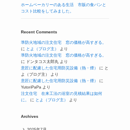
ホームベーカリーのある生活 市販の食パンと
コスト比較をしてみました。
Recent Comments
準防火地域の注文住宅 窓の価格が高すぎる。
に
とよ（ブログ主）
より
準防火地域の注文住宅 窓の価格が高すぎる。
に
ドンタコス太郎丸
より
意匠に配慮した住宅用防災設備（熱・煙）
に
と
よ（ブログ主）
より
意匠に配慮した住宅用防災設備（熱・煙）
に
YutoriPaPa
より
注文住宅 在来工法の浴室の見積結果は如何
に。
に
とよ（ブログ主）
より
Archives
2025年7月